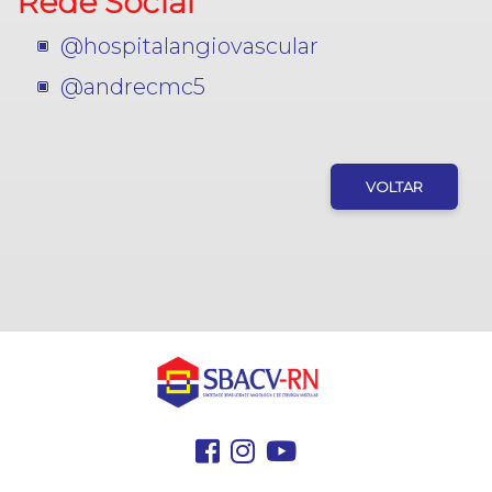
Rede Social
@hospitalangiovascular
@andrecmc5
VOLTAR